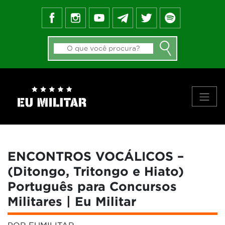
FEED DO BLOG
GALERIA DE APROVADOS
NOTÍCIAS
FORMAS DE INGRESSO
MATERIAIS
PRINCIPAIS VÍDEOS
SOBRE NÓS
ENCONTROS VOCÁLICOS –
(Ditongo, Tritongo e Hiato)
Português para Concursos
Militares | Eu Militar
POR EUMILITAR
-