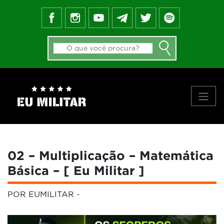
FEED DO BLOG
GALERIA DE APROVADOS
NOTÍCIAS
FORMAS DE INGRESSO
MATERIAIS
PRINCIPAIS VÍDEOS
SOBRE NÓS
02 – Multiplicação – Matemática
Básica – [ Eu Militar ]
POR EUMILITAR
-