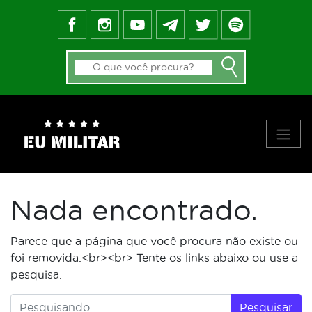
FEED DO BLOG
GALERIA DE APROVADOS
NOTÍCIAS
FORMAS DE INGRESSO
MATERIAIS
PRINCIPAIS VÍDEOS
SOBRE NÓS
Nada encontrado.
Parece que a página que você procura não existe ou
foi removida.<br><br> Tente os links abaixo ou use a
pesquisa.
Pesquisar