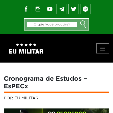
FEED DO BLOG
GALERIA DE APROVADOS
NOTÍCIAS
FORMAS DE INGRESSO
MATERIAIS
PRINCIPAIS VÍDEOS
SOBRE NÓS
Cronograma de Estudos –
EsPECx
POR EU MILITAR
-