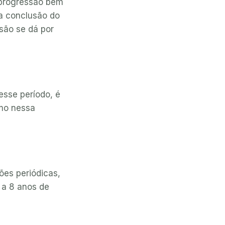
a progressão bem
a conclusão do
ssão se dá por
esse período, é
imo nessa
es periódicas,
 a 8 anos de