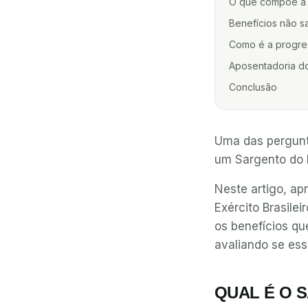
O que compõe a 
Benefícios não sa
Como é a progres
Aposentadoria do
Conclusão
Uma das pergunt
um Sargento do E
Neste artigo, a
Exército Brasile
os benefícios q
avaliando se essa
QUAL É O 