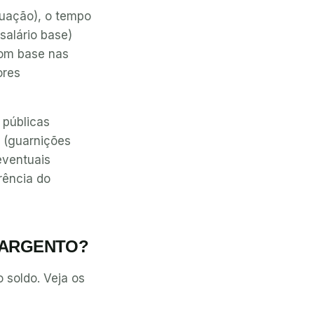
duação), o tempo
salário base)
 Com base nas
ores
 públicas
o (guarnições
 eventuais
rência do
SARGENTO?
 soldo. Veja os