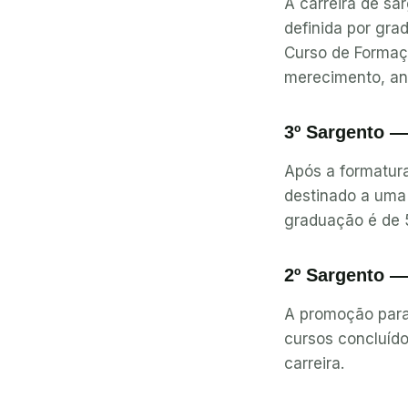
A carreira de sa
definida por gr
Curso de Formaç
merecimento, ant
3º Sargento —
Após a formatura
destinado a uma 
graduação é de 
2º Sargento —
A promoção para
cursos concluído
carreira.