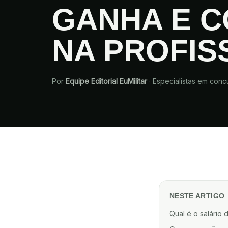
GANHA E 
NA PROFIS
Por
Equipe Editorial EuMilitar
·
Especialistas em concu
NESTE ARTIGO
Qual é o salário 