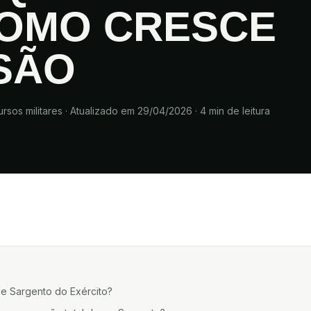
COMO CRESCE
SÃO
rsos militares
·
Atualizado em 29/04/2026
·
4
min de leitura
de Sargento do Exército?