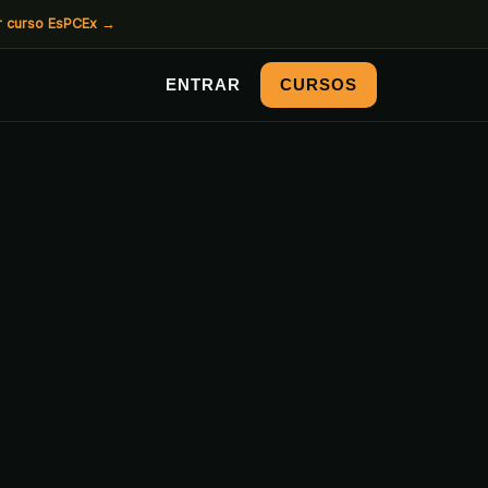
r curso EsPCEx
→
ENTRAR
CURSOS