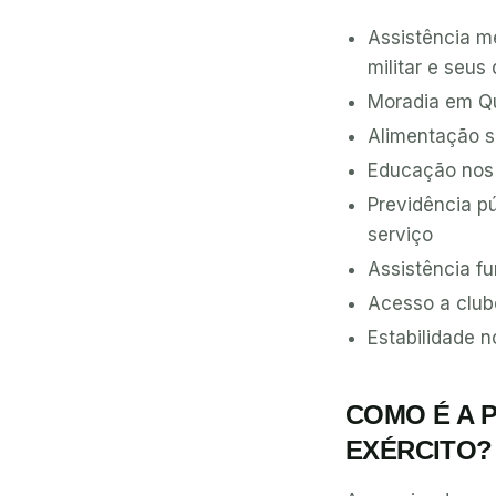
Assistência m
militar e seu
Moradia em Qu
Alimentação s
Educação nos c
Previdência pú
serviço
Assistência f
Acesso a club
Estabilidade 
COMO É A 
EXÉRCITO?