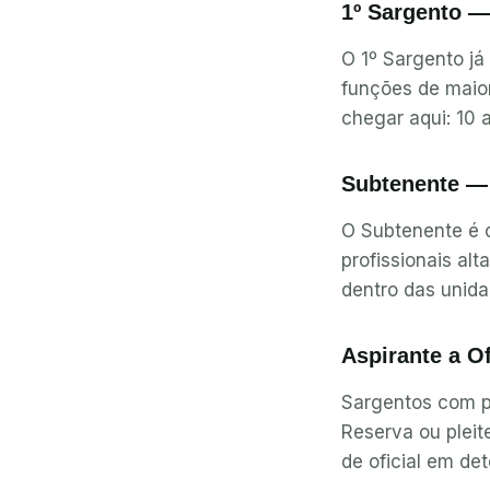
1º Sargento —
O 1º Sargento já
funções de maior
chegar aqui: 10 a
Subtenente — 
O Subtenente é o
profissionais al
dentro das unida
Aspirante a O
Sargentos com pe
Reserva ou pleit
de oficial em de