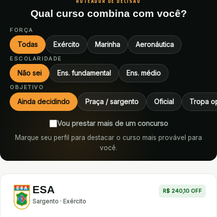
ROTEADOR DE DECISÃO
Qual curso combina com você?
FORÇA
Todas
Exército
Marinha
Aeronáutica
ESCOLARIDADE
Não sei
Ens. fundamental
Ens. médio
OBJETIVO
Ainda decidindo
Praça / sargento
Oficial
Tropa o
Vou prestar mais de um concurso
Marque seu perfil para destacar o curso mais provável para
você.
ESA
R$ 240,10 OFF
Sargento · Exército