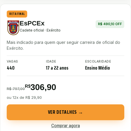
RETA FINAL
EsPCEx
R$ 490,10 OFF
Cadete oficial · Exército
Mais indicado para quem quer seguir carreira de oficial do
Exército.
VAGAS
IDADE
ESCOLARIDADE
440
17 a 22 anos
Ensino Médio
306,90
R$
R$ 797,00
ou
12x de R$ 29,90
VER DETALHES →
Comprar agora