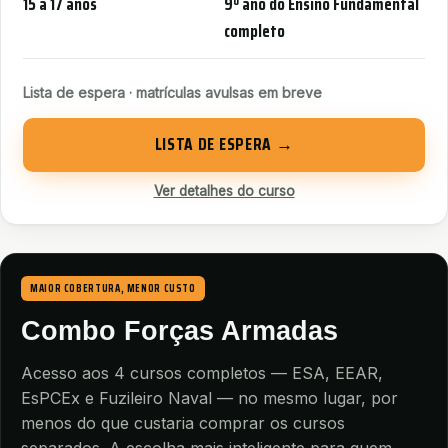
15 a 17 anos
9º ano do Ensino Fundamental
completo
Lista de espera · matrículas avulsas em breve
LISTA DE ESPERA →
Ver detalhes do curso
MAIOR COBERTURA, MENOR CUSTO
Combo Forças Armadas
Acesso aos 4 cursos completos — ESA, EEAR,
EsPCEx e Fuzileiro Naval — no mesmo lugar, por
menos do que custaria comprar os cursos