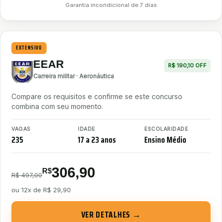
Garantia incondicional de 7 dias
EXTENSIVO
EEAR
R$ 190,10 OFF
Carreira militar · Aeronáutica
Compare os requisitos e confirme se este concurso
combina com seu momento.
VAGAS
IDADE
ESCOLARIDADE
235
17 a 23 anos
Ensino Médio
306,90
R$
R$ 497,00
ou
12x de R$ 29,90
VER DETALHES →