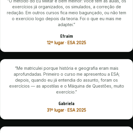
“
O método do Eu Militar é bem melhor: você tem as aulas, os
exercícios já organizados, os simulados, a correção de
redação. Em outros cursos fica meio bagunçado, ou não tem
o exercício logo depois da teoria. Foi o que eu mais me
adaptei.
”
Efraim
12º lugar · ESA 2025
“
Me matriculei porque história e geografia eram mais
aprofundadas. Primeiro o curso me apresentou a ESA;
depois, quando eu já entendia do assunto, foram os
exercícios — as apostilas e o Máquina de Questões, muito
exercício.
”
Gabriela
31º lugar · ESA 2025