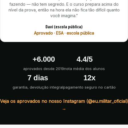
fazendo — não tem segredo. E o curso prepara acima do
nível da prova, então na hora ela não fica tão difícil quanto
você imagina.
”
Davi (escola pública)
Aprovado · ESA · escola pública
+6.000
4.4
/
5
aprovados desde 2019
nota média dos alunos
7 dias
12x
garantia, devolução integral
pagamento seguro no cartão
Veja os aprovados no nosso Instagram (@eu.militar_oficial)
→