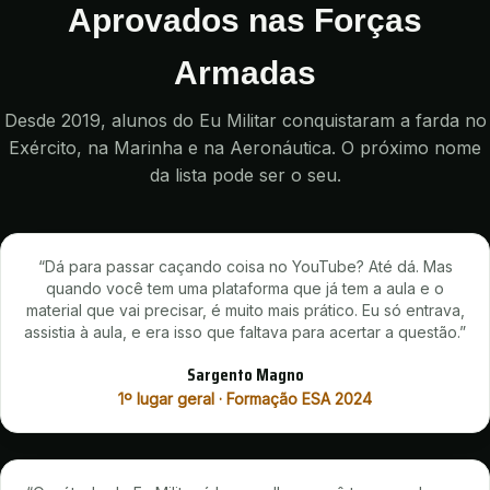
Aprovados nas Forças
Armadas
Desde 2019, alunos do Eu Militar conquistaram a farda no
Exército, na Marinha e na Aeronáutica. O próximo nome
da lista pode ser o seu.
“
Dá para passar caçando coisa no YouTube? Até dá. Mas
quando você tem uma plataforma que já tem a aula e o
material que vai precisar, é muito mais prático. Eu só entrava,
assistia à aula, e era isso que faltava para acertar a questão.
”
Sargento Magno
1º lugar geral · Formação ESA 2024