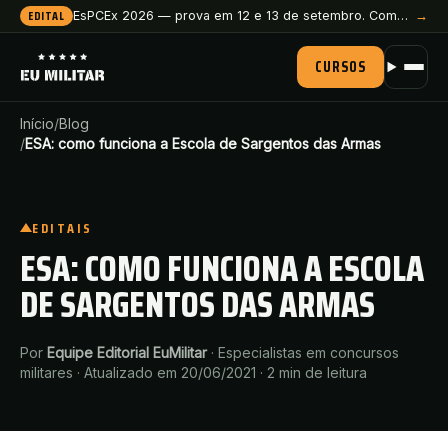
EDITAL
EsPCEx 2026 — prova em 12 e 13 de setembro. Comece a preparação agora.
→
CURSOS
Início
/
Blog
/
ESA: como funciona a Escola de Sargentos das Armas
EDITAIS
ESA: COMO FUNCIONA A ESCOLA
DE SARGENTOS DAS ARMAS
Por
Equipe Editorial EuMilitar
·
Especialistas em concursos
militares
·
Atualizado em 20/06/2021
·
2
min de leitura