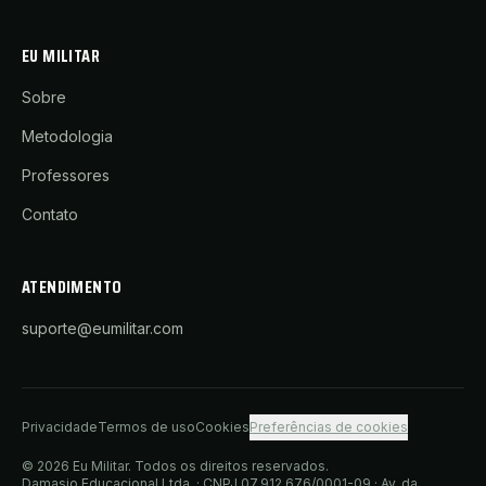
EU MILITAR
Sobre
Metodologia
Professores
Contato
ATENDIMENTO
suporte@eumilitar.com
Privacidade
Termos de uso
Cookies
Preferências de cookies
©
2026
Eu Militar
. Todos os direitos reservados.
Damasio Educacional Ltda.
· CNPJ
07.912.676/0001-09
·
Av. da