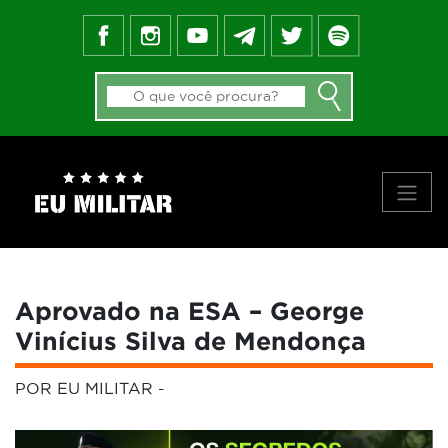
FEED DO BLOG
GALERIA DE APROVADOS
NOTÍCIAS
FORMAS DE INGRESSO
MATERIAIS
PRINCIPAIS VÍDEOS
SOBRE NÓS
Aprovado na ESA – George
Vinícius Silva de Mendonça
POR EU MILITAR
-